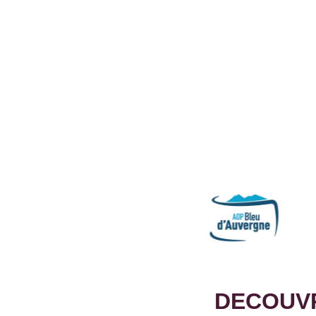
DECOUVR