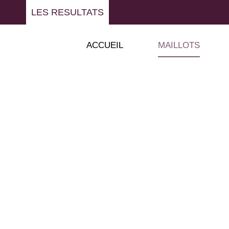
Aller
LES RESULTATS
au
contenu
ACCUEIL
MAILLOTS